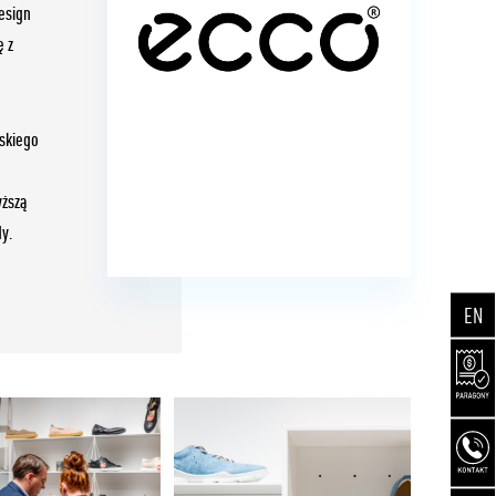
esign
ę z
ńskiego
yższą
y.
EN