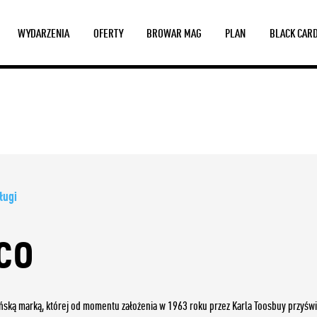
WYDARZENIA
OFERTY
BROWAR MAG
PLAN
BLACK CAR
ługi
co
ńską marką, której od momentu założenia w 1963 roku przez Karla Toosbuy przyświ