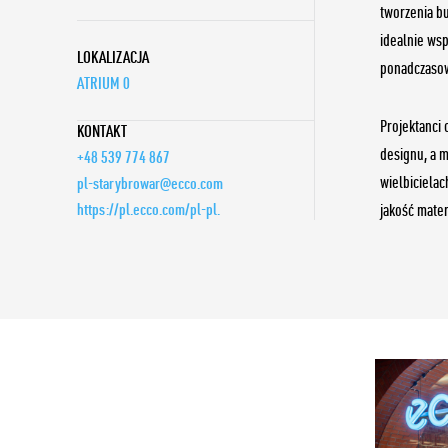
tworzenia b
idealnie wsp
LOKALIZACJA
ponadczaso
ATRIUM 0
Projektanci 
KONTAKT
designu, a 
+48 539 774 867
wielbicielac
pl-starybrowar@ecco.com
https://pl.ecco.com/pl-pl.
jakość mate