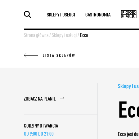
SKLEPY I USŁUGI
GASTRONOMIA
Strona główna
/
Sklepy i usługi
/
Ecco
LISTA SKLEPÓW
Sklepy i us
Ec
ZOBACZ NA PLANIE
GODZINY OTWARCIA
OD 9:00 DO 21:00
Ecco jest du