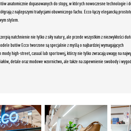
utów anatomicznie dopasowanych do stopy, w których nowoczesne technologie i d
ółgrają z najlepszymi tradycjami obuwniczego fachu. Ecco łączy elegancką prostot
wym stylem.
czerpią natchnienie nie tylko z siły natury, ale przede wszystkim z niezwykłości du
modele butów Ecco tworzone są specjalnie z myślą o najbardziej wymagających
h mody high-street, casual lub sportowej, którzy nie tylko zwracają uwagę na najw
riałów, detale oraz modowe wzornictwo, ale także na zapewnienie swobody i wygod