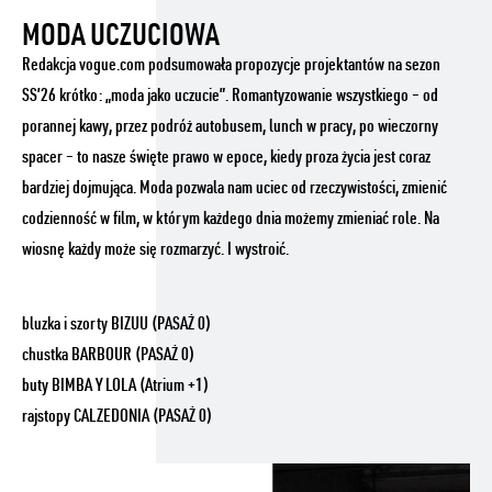
MODA UCZUCIOWA
Redakcja vogue.com podsumowała propozycje projektantów na sezon
SS’26 krótko: „moda jako uczucie”. Romantyzowanie wszystkiego – od
porannej kawy, przez podróż autobusem, lunch w pracy, po wieczorny
spacer – to nasze święte prawo w epoce, kiedy proza życia jest coraz
bardziej dojmująca. Moda pozwala nam uciec od rzeczywistości, zmienić
codzienność w film, w którym każdego dnia możemy zmieniać role. Na
wiosnę każdy może się rozmarzyć. I wystroić.
bluzka i szorty BIZUU (PASAŻ 0)
chustka BARBOUR (PASAŻ 0)
buty BIMBA Y LOLA (Atrium +1)
rajstopy CALZEDONIA (PASAŻ 0)