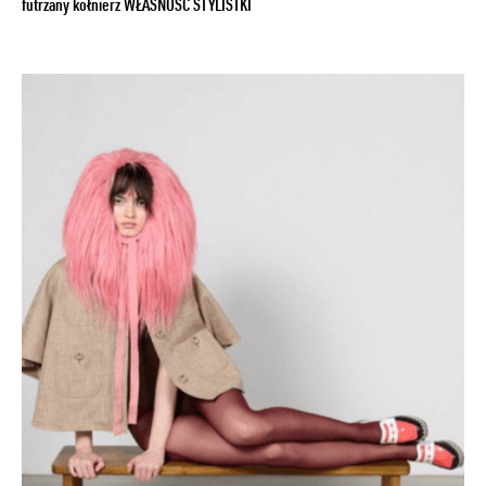
futrzany kołnierz WŁASNOŚĆ STYLISTKI