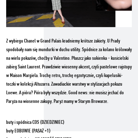
Z wybiegu Chanel w Grand Palais kradniemy krótsze żakiety. U Prady
spodobały nam się mundurki w duchu utility. Spódnice za kolano królowały
na wielu pokazów, choćby u Valentino. Płaszcz jako sukienka – kusicielski
zabieg Saint Laurent. Prawdziwie wiosenny akcent, czyli pastelowe rajstopy
w Maison Margiela. Trochę retro, trochę egzotycznie, czyli kapelusiki-
toczki w kolekcji Altuzarra. Zawadiackie warstwy w stylizacjach pokazu
Loewe. A pióra? Pióra były wszędzie. Good news: nie musisz jechać do
Paryża na wiosenne zakupy. Paryż mamy w Starym Browarze.
buty i spódnica COS (DZIEDZINIEC)
buty EOBUWIE (PASAŻ +1)